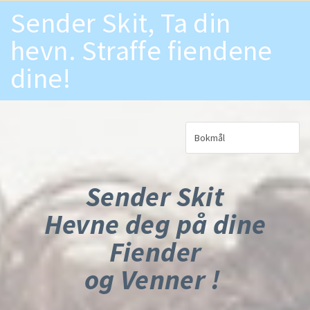
Skip to main content
Sender Skit, Ta din
hevn. Straffe fiendene
dine!
Sender Skit
Hevne deg på dine
Fiender
og Venner !