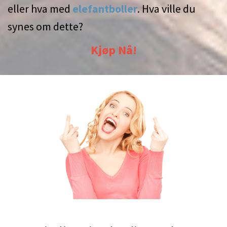
eller hva med
elefantboller
. Hva ville du
synes om dette?
Kjøp Nå!