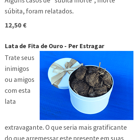
Alguns casos de "subita morte", morte
súbita, foram relatados.
12,50 €
Lata de Fita de Ouro - Per Estragar
Trate seus
inimigos
ou amigos
com esta
lata
extravagante. O que seria mais gratificante
do que arremessar este presente em suas