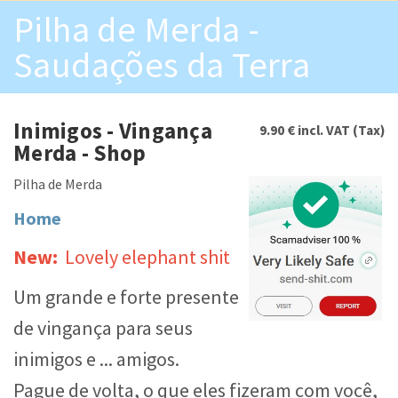
Skip to main content
Pilha de Merda -
Saudações da Terra
Inimigos - Vingança
9.90 €
incl. VAT (Tax)
Merda - Shop
Pilha de Merda
Home
New:
Lovely elephant shit
Um grande e forte presente
de vingança para seus
inimigos e ... amigos.
Pague de volta, o que eles fizeram com você,