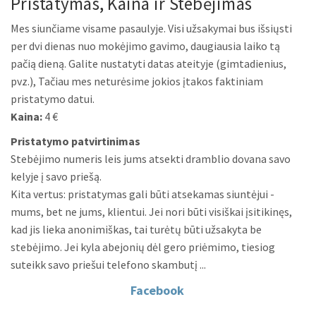
Pristatymas, Kaina ir Stebėjimas
Mes siunčiame visame pasaulyje. Visi užsakymai bus išsiųsti
per dvi dienas nuo mokėjimo gavimo, daugiausia laiko tą
pačią dieną. Galite nustatyti datas ateityje (gimtadienius,
pvz.), Tačiau mes neturėsime jokios įtakos faktiniam
pristatymo datui.
Kaina:
4 €
Pristatymo patvirtinimas
Stebėjimo numeris leis jums atsekti dramblio dovana savo
kelyje į savo priešą.
Kita vertus: pristatymas gali būti atsekamas siuntėjui -
mums, bet ne jums, klientui. Jei nori būti visiškai įsitikinęs,
kad jis lieka anonimiškas, tai turėtų būti užsakyta be
stebėjimo. Jei kyla abejonių dėl gero priėmimo, tiesiog
suteikk savo priešui telefono skambutį ...
Facebook