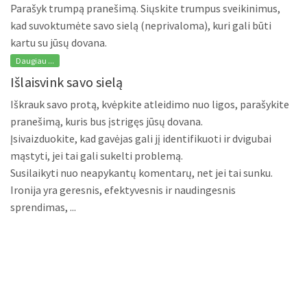
Parašyk trumpą pranešimą. Siųskite trumpus sveikinimus,
kad suvoktumėte savo sielą (neprivaloma), kuri gali būti
kartu su jūsų dovana.
Daugiau ...
Išlaisvink savo sielą
Iškrauk savo protą, kvėpkite atleidimo nuo ligos, parašykite
pranešimą, kuris bus įstrigęs jūsų dovana.
Įsivaizduokite, kad gavėjas gali jį identifikuoti ir dvigubai
mąstyti, jei tai gali sukelti problemą.
Susilaikyti nuo neapykantų komentarų, net jei tai sunku.
Ironija yra geresnis, efektyvesnis ir naudingesnis
sprendimas, ...