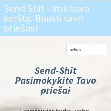
Skip to main content
Send Shit - Imk savo
kerštą. Bausti savo
priešus!
Send-Shit
Pasimokykite Tavo
priešai
Lengviausias būdas keršyti