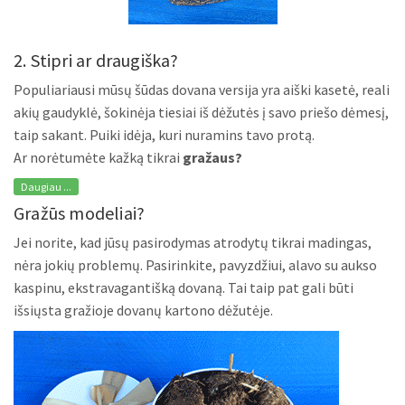
2. Stipri ar draugiška?
Populiariausi mūsų šūdas dovana versija yra aiški kasetė, reali
akių gaudyklė, šokinėja tiesiai iš dėžutės į savo priešo dėmesį,
taip sakant. Puiki idėja, kuri nuramins tavo protą.
Ar norėtumėte kažką tikrai
gražaus?
Daugiau ...
Gražūs modeliai?
Jei norite, kad jūsų pasirodymas atrodytų tikrai madingas,
nėra jokių problemų. Pasirinkite, pavyzdžiui, alavo su aukso
kaspinu, ekstravagantišką dovaną. Tai taip pat gali būti
išsiųsta gražioje dovanų kartono dėžutėje.