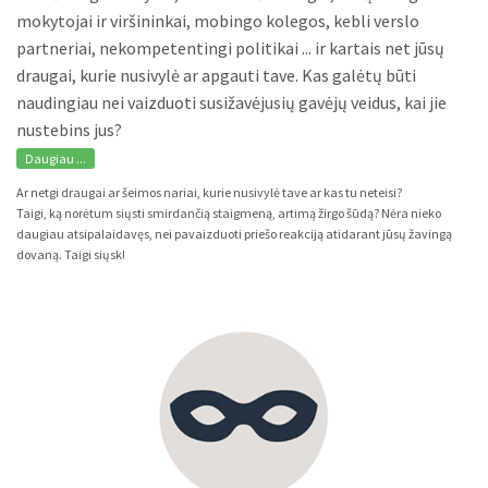
mokytojai ir viršininkai, mobingo kolegos, kebli verslo
partneriai, nekompetentingi politikai ... ir kartais net jūsų
draugai, kurie nusivylė ar apgauti tave. Kas galėtų būti
naudingiau nei vaizduoti susižavėjusių gavėjų veidus, kai jie
nustebins jus?
Daugiau ...
Ar netgi draugai ar šeimos nariai, kurie nusivylė tave ar kas tu neteisi?
Taigi, ką norėtum siųsti smirdančią staigmeną, artimą žirgo šūdą? Nėra nieko
daugiau atsipalaidavęs, nei pavaizduoti priešo reakciją atidarant jūsų žavingą
dovaną. Taigi siųsk!