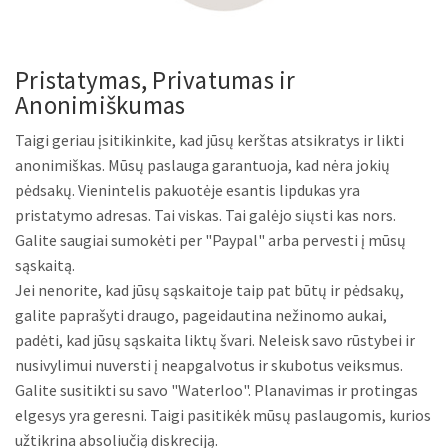
Pristatymas, Privatumas ir
Anonimiškumas
Taigi geriau įsitikinkite, kad jūsų kerštas atsikratys ir likti
anonimiškas. Mūsų paslauga garantuoja, kad nėra jokių
pėdsakų. Vienintelis pakuotėje esantis lipdukas yra
pristatymo adresas. Tai viskas. Tai galėjo siųsti kas nors.
Galite saugiai sumokėti per "Paypal" arba pervesti į mūsų
sąskaitą.
Jei nenorite, kad jūsų sąskaitoje taip pat būtų ir pėdsakų,
galite paprašyti draugo, pageidautina nežinomo aukai,
padėti, kad jūsų sąskaita liktų švari. Neleisk savo rūstybei ir
nusivylimui nuversti į neapgalvotus ir skubotus veiksmus.
Galite susitikti su savo "Waterloo". Planavimas ir protingas
elgesys yra geresni. Taigi pasitikėk mūsų paslaugomis, kurios
užtikrina absoliučią diskreciją.