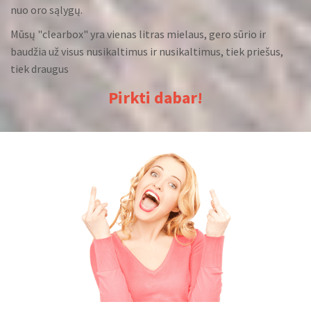
nuo oro sąlygų.
Mūsų "clearbox" yra vienas litras mielaus, gero sūrio ir
baudžia už visus nusikaltimus ir nusikaltimus, tiek priešus,
tiek draugus
Pirkti dabar!